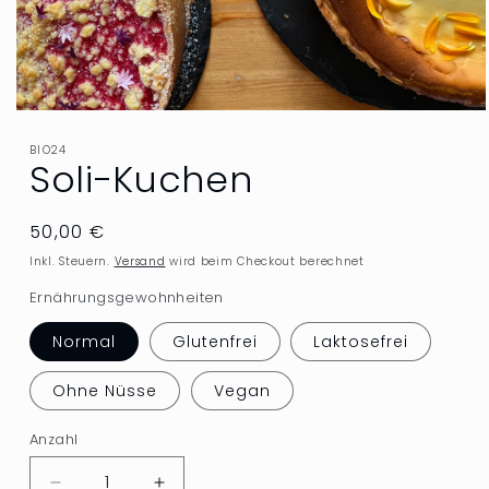
Medien
1
in
BIO24
Soli-Kuchen
Modal
öffnen
Normaler
50,00 €
Preis
Inkl. Steuern.
Versand
wird beim Checkout berechnet
Ernährungsgewohnheiten
Normal
Glutenfrei
Laktosefrei
Ohne Nüsse
Vegan
Anzahl
Anzahl