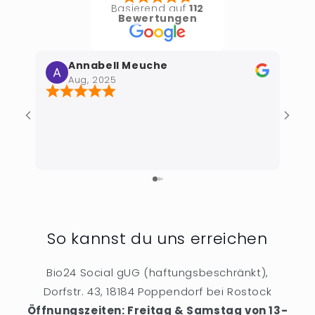
Basierend auf
112
Bewertungen
Annabell Meuche
Aug, 2025
Wund
So kannst du uns erreichen
Bio24 Social gUG (haftungsbeschränkt),
Dorfstr. 43, 18184 Poppendorf bei Rostock
Öffnungszeiten: Freitag & Samstag von 13-