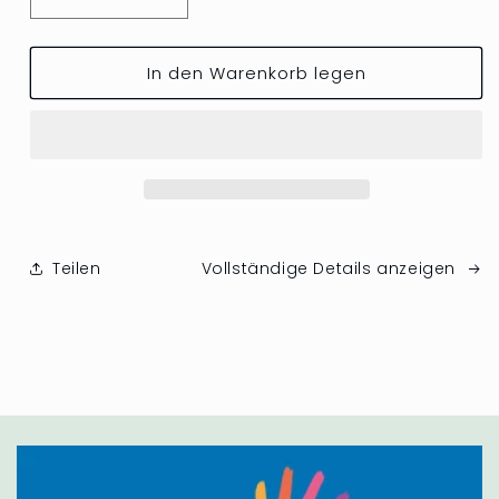
Verringere
Erhöhe
die
die
Menge
Menge
In den Warenkorb legen
für
für
Soli-
Soli-
Kuchen
Kuchen
Teilen
Vollständige Details anzeigen